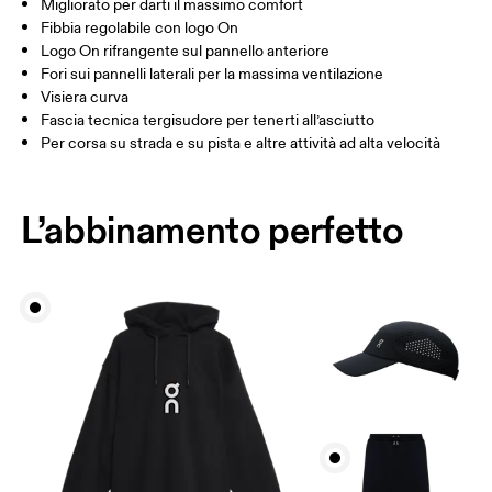
Migliorato per darti il massimo comfort
Cina
Fibbia regolabile con logo On
Logo On rifrangente sul pannello anteriore
Scorri in orizzontale per visualizzare la tabella
Fori sui pannelli laterali per la massima ventilazione
Visiera curva
Fascia tecnica tergisudore per tenerti all’asciutto
Come prendere le misure
Per corsa su strada e su pista e altre attività ad alta velocità
L’abbinamento perfetto