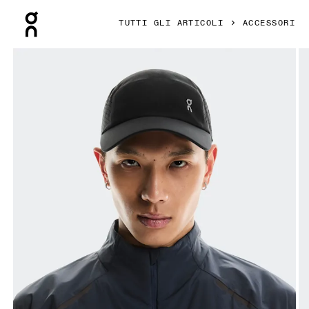
Press Escape to close navigation
TUTTI GLI ARTICOLI
ACCESSORI
Prodotto numero 1 di 5 della galleria On Lightweight Cap Bl