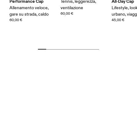
Performance Cap
All-Day Cap
Tennis, leggerezza,
Allenamento veloce,
ventilazione
Lifestyle, loo
60,00 €
gare su strada, caldo
urbano, viagg
60,00 €
45,00 €