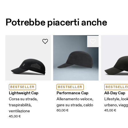
Potrebbe piacerti anche
BESTSELLER
BESTSELLER
BESTSELLE
Lightweight Cap
Performance Cap
All-Day Cap
Corsa su strada,
Allenamento veloce,
Lifestyle, loo
traspirabilità,
gare su strada, caldo
urbano, viagg
60,00 €
45,00 €
ventilazione
45,00 €