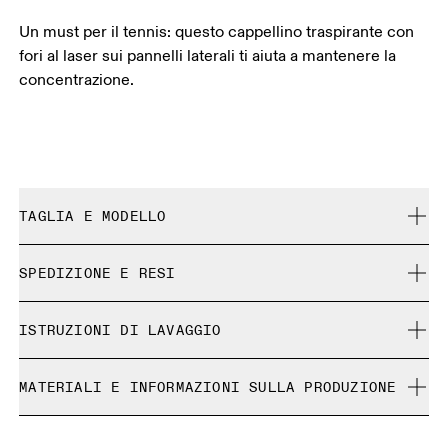
Un must per il tennis: questo cappellino traspirante con
fori al laser sui pannelli laterali ti aiuta a mantenere la
concentrazione.
TAGLIA E MODELLO
Fedele alla taglia.
SPEDIZIONE E RESI
Spedizione gratuita su tutti gli ordini a partire da 35 €
Guida alle taglie - Cappellini
ISTRUZIONI DI LAVAGGIO
Reso gratuito esteso a 30 giorni
I prodotti e le colorazioni in edizione limitata e gli articoli
Centimetri
Pollici
Non candeggiare.
Ultima occasione non possono essere cambiati, ma puoi
MATERIALI E INFORMAZIONI SULLA PRODUZIONE
Non lavare a secco.
farne il reso e ricevere un rimborso
Non stirare.
Le tue misure in centimetri
Materiali
Non asciugare in asciugatrice.