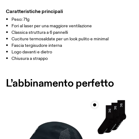
Main Fabric: Polyester (recycled) 97%, Elastane 3%. Sweatband:
Lavare a mano a caldo.
TAGLIA UNICA
Polyester 100%.
Caratteristiche principali
Paese d'origine
GUIDA ALLE TAGLIE - CAPPELLINI
Peso: 71g
CIRCONFERENZA TESTA
55 — 60
Fori al laser per una maggiore ventilazione
Cina
Classica struttura a 6 pannelli
Cuciture termosaldate per un look pulito e minimal
Scorri in orizzontale per visualizzare la tabella
Fascia tergisudore interna
Logo davanti e dietro
Chiusura a strappo
Come prendere le misure
L’abbinamento perfetto