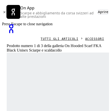
On App
Aprire
Scarpe e abbigliamento da corsa svizzeri ad
alte prestazioni
Press Escape to close navigation
TUTTI GLI ARTICOLI
ACCESSORI
Prodotto numero 1 di 3 della galleria On Hooded Scarf FKA
Black Unisex Sciarpe e scaldacollo