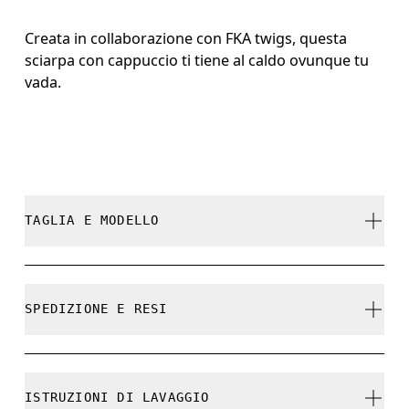
Creata in collaborazione con FKA twigs, questa
sciarpa con cappuccio ti tiene al caldo ovunque tu
vada.
TAGLIA E MODELLO
Fedele alla taglia.
SPEDIZIONE E RESI
Spedizione gratuita su tutti gli ordini a partire da 35
€
ISTRUZIONI DI LAVAGGIO
Reso gratuito esteso a 30 giorni