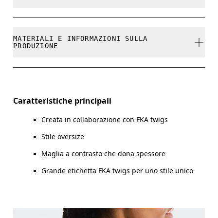
I prodotti e le colorazioni in edizione limitata e gli
articoli Ultima occasione non possono essere
Non candeggiare.
cambiati, ma puoi farne il reso e ricevere un
MATERIALI E INFORMAZIONI SULLA
rimborso
PRODUZIONE
Non lavare a secco.
Non stirare.
Materiali
Non asciugare in asciugatrice.
Fabric: Cotton 55%, Polyester (recycled) 45%.
Caratteristiche principali
Asciugare il capo steso su una superficie piana.
Creata in collaborazione con FKA twigs
Lavare a mano a caldo.
Stile oversize
Maglia a contrasto che dona spessore
Grande etichetta FKA twigs per uno stile unico