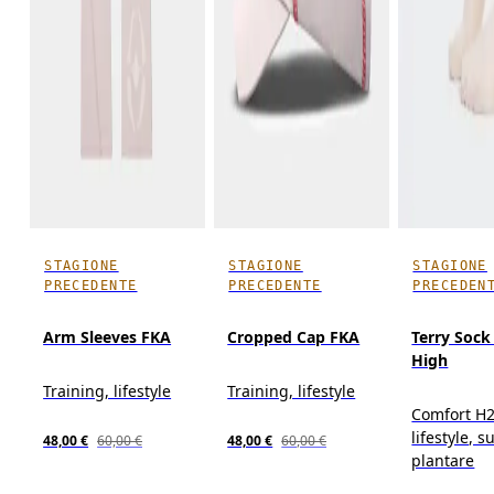
STAGIONE
STAGIONE
STAGIONE
PRECEDENTE
PRECEDENTE
PRECEDEN
Arm Sleeves FKA
Cropped Cap FKA
Terry Sock
High
Training, lifestyle
Training, lifestyle
Comfort H2
lifestyle, 
48,00 €
60,00 €
48,00 €
60,00 €
plantare