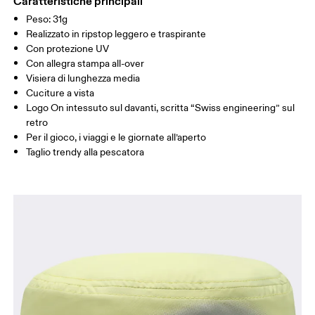
Paese d'origine
Caratteristiche principali
GUIDA ALLE TAGLIE - CAPPELLINI
Peso: 31g
Cina
CIRCONFERENZA TESTA
51 — 54
Realizzato in ripstop leggero e traspirante
Con protezione UV
Con allegra stampa all-over
Scorri in orizzontale per visualizzare la tabella
Visiera di lunghezza media
Cuciture a vista
Logo On intessuto sul davanti, scritta “Swiss engineering” sul
Come prendere le misure
retro
Per il gioco, i viaggi e le giornate all’aperto
Taglio trendy alla pescatora