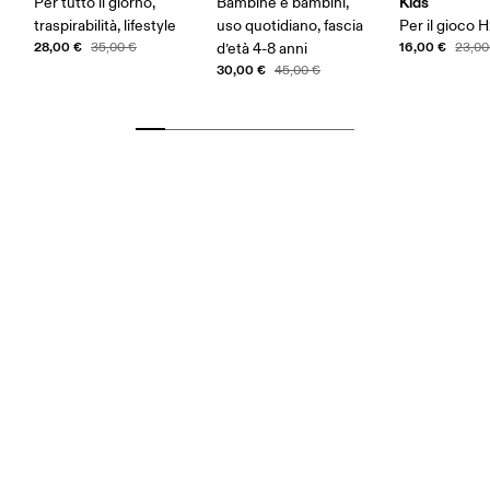
Kids
Per tutto il giorno,
Bambine e bambini,
traspirabilità, lifestyle
uso quotidiano, fascia
Per il gioco 
28,00 €
16,00 €
35,00 €
d’età 4-8 anni
23,00
30,00 €
45,00 €