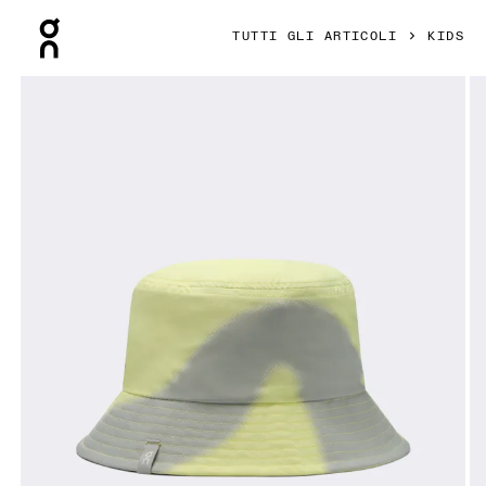
Press Escape to close navigation
TUTTI GLI ARTICOLI
KIDS
Prodotto numero 1 di 3 della galleria On Liquid Logo Hat Ki