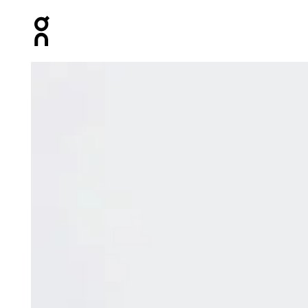
Press Escape to close navigation
Prodotto numero 1 di 6 della galleria On Focus Tank Min