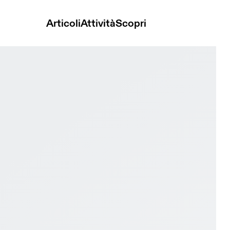
Articoli
Attività
Scopri
 Ivory & Holly Donna Vita attiva Scarpe