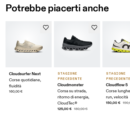
Potrebbe piacerti anche
Cloudsurfer Next
STAGIONE
STAGIONE
PRECEDENTE
PRECEDENT
Corse quotidiane,
Cloudmonster
Cloudflow 5
fluidità
Corsa su strada,
Corse lungh
160,00 €
ritorno di energia,
run, velocità
150,00 €
CloudTec®
190,
125,00 €
180,00 €