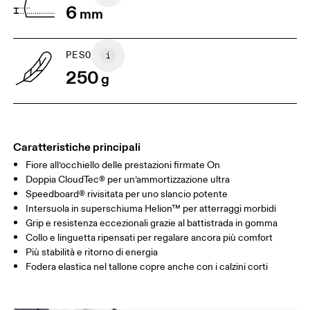
6
mm
UK
3
3.5
PESO
Scorri in orizzontale per visualizzare la tabella
250
g
Caratteristiche principali
Fiore all’occhiello delle prestazioni firmate On
Doppia CloudTec® per un’ammortizzazione ultra
Speedboard® rivisitata per uno slancio potente
Intersuola in superschiuma Helion™ per atterraggi morbidi
Grip e resistenza eccezionali grazie al battistrada in gomma
Collo e linguetta ripensati per regalare ancora più comfort
Più stabilità e ritorno di energia
Fodera elastica nel tallone copre anche con i calzini corti