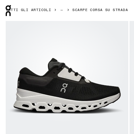
Press Escape to close navigation
TUTTI GLI ARTICOLI
SCARPE CORSA SU STRADA
Prodotto numero 1 di 6 della galleria On Cloudstratus 3 Bla