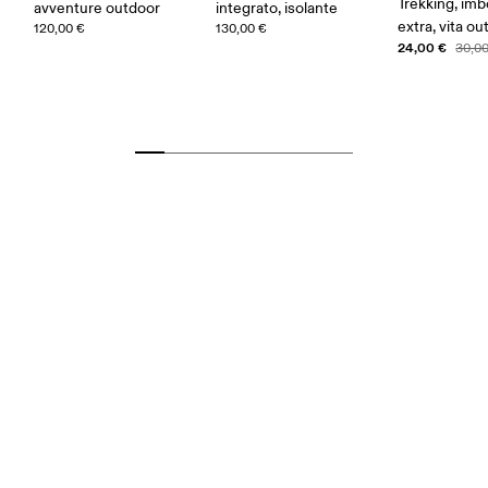
Trekking, imb
avventure outdoor
integrato, isolante
extra, vita o
120,00 €
130,00 €
24,00 €
30,0