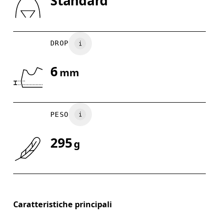
Standard
Scorri in orizzontale per visualizzare la tabella
DROP
6
mm
PESO
295
g
Caratteristiche principali