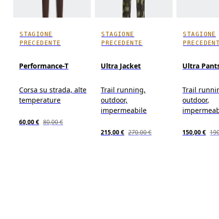
STAGIONE
STAGIONE
STAGIONE
PRECEDENTE
PRECEDENTE
PRECEDEN
Performance-T
Ultra Jacket
Ultra Pant
Corsa su strada, alte
Trail running,
Trail runni
temperature
outdoor,
outdoor,
impermeabile
impermeab
60,00 €
80,00 €
215,00 €
270,00 €
150,00 €
190