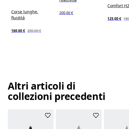
Comfort H
Corse lunghe,
200,00 €
fluidità
125,00 €
180
160,00 €
200,00 €
Altri articoli di
collezioni precedenti