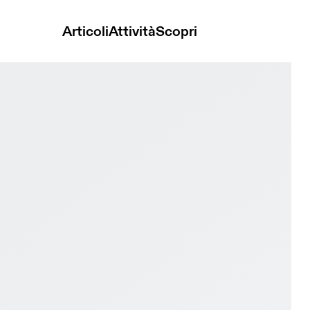
Articoli
Attività
Scopri
lack & White Donna Corsa su strada Scarpe