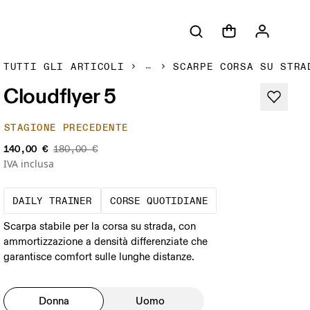
TUTTI GLI ARTICOLI
SCARPE CORSA SU STRA
Cloudflyer 5
STAGIONE PRECEDENTE
140,00 €
180,00 €
IVA inclusa
La scarpa con cui corri di più. Deve garant
Corse a ritmo costa
DAILY TRAINER
CORSE QUOTIDIANE
Scarpa stabile per la corsa su strada, con
ammortizzazione a densità differenziate che
garantisce comfort sulle lunghe distanze.
Donna
Uomo