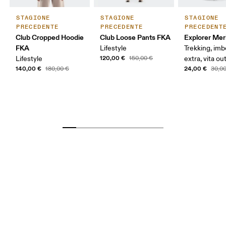
STAGIONE
STAGIONE
STAGIONE
PRECEDENTE
PRECEDENTE
PRECEDENT
Club Cropped Hoodie
Club Loose Pants FKA
Explorer Mer
FKA
Lifestyle
Trekking, imb
120,00 €
Lifestyle
150,00 €
extra, vita o
140,00 €
24,00 €
180,00 €
30,0