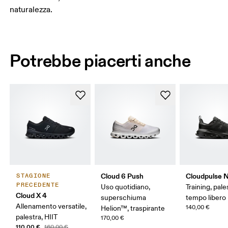
naturalezza.
Potrebbe piacerti anche
Cloud 6 Push
Cloudpulse 
STAGIONE
PRECEDENTE
Uso quotidiano,
Training, pale
Cloud X 4
superschiuma
tempo libero
Allenamento versatile,
140,00 €
Helion™, traspirante
palestra, HIIT
170,00 €
110,00 €
160,00 €