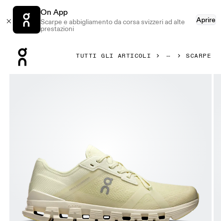
On App
Aprire
Scarpe e abbigliamento da corsa svizzeri ad alte
prestazioni
Press Escape to close navigation
TUTTI GLI ARTICOLI
SCARPE
Prodotto numero 1 di 6 della galleria On Cloud X 4 AD See