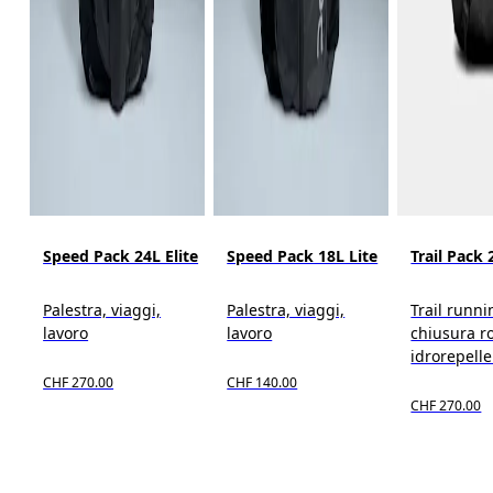
Speed Pack 24L Elite
Speed Pack 18L Lite
Trail Pack 
Palestra, viaggi,
Palestra, viaggi,
Trail runni
lavoro
lavoro
chiusura ro
idrorepell
CHF 270.00
CHF 140.00
CHF 270.00