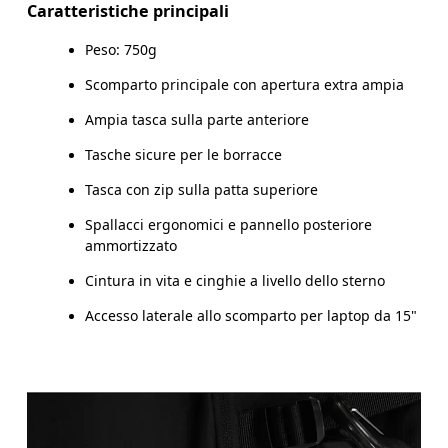
Main Fabric: Polyamide (recycled) 100%. Pocketing:
Caratteristiche principali
Non lavare.
Polyamide (recycled) 86%, Elastane 14%. Lining: Polyester
(recycled) 100%. Straps: Polyester (recycled) 100%.
Peso: 750g
Pulire con un panno umido.
Scomparto principale con apertura extra ampia
Paese d'origine
Ampia tasca sulla parte anteriore
Vietnam
Tasche sicure per le borracce
Tasca con zip sulla patta superiore
Spallacci ergonomici e pannello posteriore
ammortizzato
Cintura in vita e cinghie a livello dello sterno
Accesso laterale allo scomparto per laptop da 15"