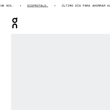
40%.
DISFRÚTALO.
ÚLTIMO DÍA PARA AHORRAR HAST
Press Escape to close navigation
Artículo 1 de 6 de la galería de productos On THE ROG