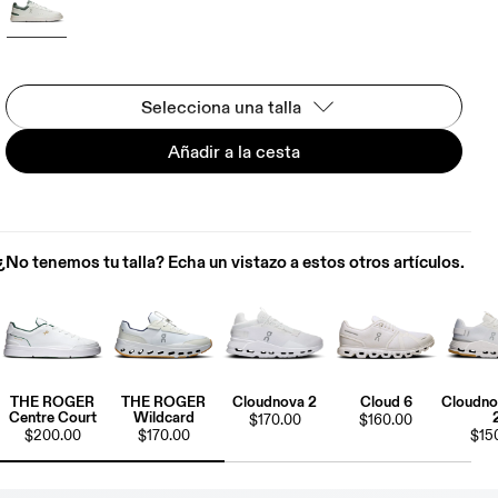
Selecciona una talla
Añadir a la cesta
¿No tenemos tu talla? Echa un vistazo a estos otros artículos.
THE ROGER
THE ROGER
Cloudnova 2
Cloud 6
Cloudno
Centre Court
Wildcard
$170.00
$160.00
$200.00
$170.00
$15