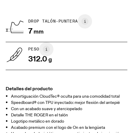
País de origen
GUÍA DE TALLAS - CALZADO PARA HOMBRE
edición limitada o de “Última oportunidad”, pero los
US
7
7.5
Vietnam
puedes devolver y obtener un reembolso
BR
37
38
DROP TALÓN-PUNTERA
7
mm
EU
40
40.5
JP
25
25.5
PESO
312.0
g
UK
6.5
7
Arrastra en sentido horizontal para ver más.
Detalles del producto
Amortiguación CloudTec® oculta para una comodidad total
Speedboard® con TPU inyectado: mejor flexión del antepié
Con un acabado suave y aterciopelado
Detalle THE ROGER en el talón
Logotipo metálico en dorado
Acabado premium con el logo de On en la lengüeta