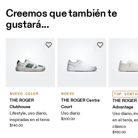
Creemos que también te
gustará...
NUEVO COLOR
NUEVO
TOP VENTA
THE ROGER
THE ROGER Centre
THE ROGER
Clubhouse
Court
Advantage
Lifestyle, uso diario,
Uso diario
Uso diario, i
$200.00
inspiradas en el tenis
en el tenis, es
$140.00
clásico
$160.00