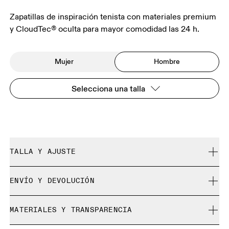
Zapatillas de inspiración tenista con materiales premium
y CloudTec® oculta para mayor comodidad las 24 h.
Mujer
Hombre
Selecciona una talla
TALLA Y AJUSTE
Se ajusta a tu talla.
ENVÍO Y DEVOLUCIÓN
Envío gratuito en pedidos de más de $50
Guía de tallas - Calzado para hombre
MATERIALES Y TRANSPARENCIA
30 días para la devolución gratuita
No es posible cambiar los productos y colores de