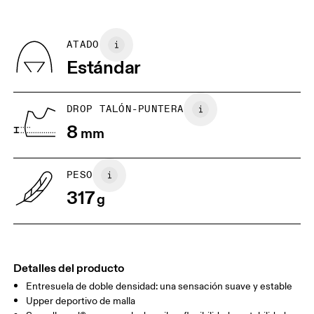
GUÍA DE TALLAS - CALZADO PARA HOMBRE
edición limitada o de “Última oportunidad”, pero los
US
7
7.5
Recycled Polyester
puedes devolver y obtener un reembolso
País de origen
BR
37
38
ATADO
Vietnam
Estándar
EU
40
40.5
JP
25
25.5
DROP TALÓN-PUNTERA
8
mm
UK
6.5
7
PESO
Arrastra en sentido horizontal para ver más.
317
g
Detalles del producto
Entresuela de doble densidad: una sensación suave y estable
Upper deportivo de malla