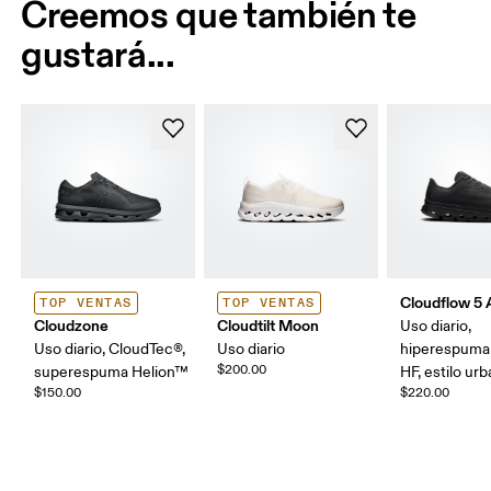
Creemos que también te
gustará...
Cloudflow 5
TOP VENTAS
TOP VENTAS
Cloudzone
Cloudtilt Moon
Uso diario,
Uso diario, CloudTec®,
Uso diario
hiperespuma
$200.00
superespuma Helion™
HF, estilo ur
$150.00
$220.00