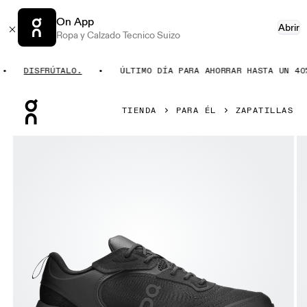
On App
Abrir
Ropa y Calzado Tecnico Suizo
DISFRÚTALO.
ÚLTIMO DÍA PARA AHORRAR HASTA UN 40%.
Press Escape to close navigation
TIENDA
PARA ÉL
ZAPATILLAS
Artículo 1 de 6 de la galería de productos On Cloudzone M