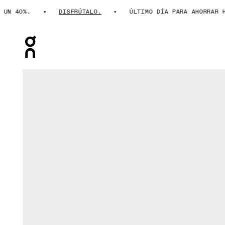
 40%.
DISFRÚTALO.
ÚLTIMO DÍA PARA AHORRAR HAST
Press Escape to close navigation
Artículo 1 de 6 de la galería de productos On THE ROG