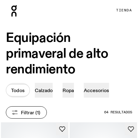
Press Escape to close navigation
TIENDA
Equipación
primaveral de alto
rendimiento
Todos
Calzado
Ropa
Accesorios
Filtrar
 (1)
64 RESULTADOS