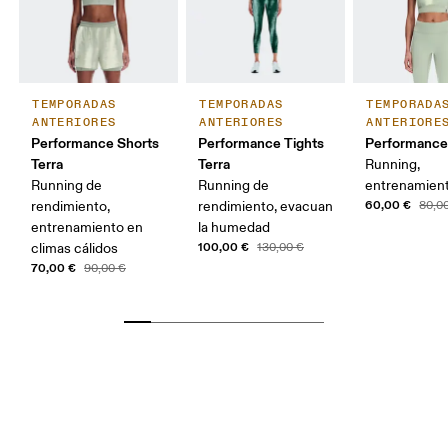
TEMPORADAS
TEMPORADAS
TEMPORADA
ANTERIORES
ANTERIORES
ANTERIORE
Performance Shorts
Performance Tights
Performance 
Terra
Terra
Running,
Running de
Running de
entrenamien
60,00 €
rendimiento,
rendimiento, evacuan
80,0
entrenamiento en
la humedad
100,00 €
climas cálidos
130,00 €
70,00 €
90,00 €