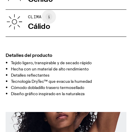
Vietnam
XS
S
GUÍA DE TALLAS - ROPA PARA MUJER
CLIMA
CONTORNO
82
83 — 88
89
Cálido
DE PECHO
CINTURA
67
68 — 73
74
CADERA
90
91 — 96
97 
Detalles del producto
Tejido ligero, transpirable y de secado rápido
Arrastra en sentido horizontal para ver más.
Hecha con un material de alto rendimiento
Detalles reflectantes
Tecnología DryTec™ que evacua la humedad
Cómodo dobladillo trasero termosellado
Cómo medirse
Diseño gráfico inspirado en la naturaleza