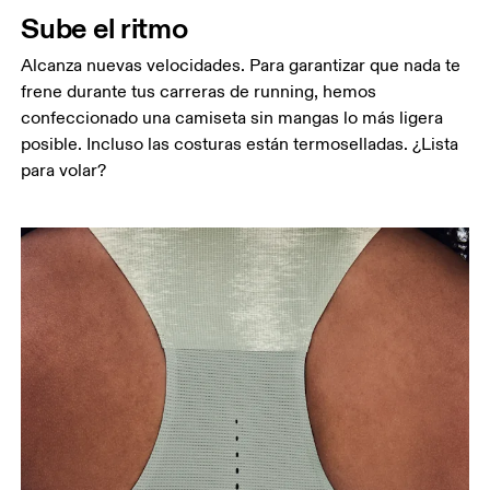
Sube el ritmo
cintura.
Cadera
Alcanza nuevas velocidades. Para garantizar que nada te
Mide el contorno de la parte más ancha de las
frene durante tus carreras de running, hemos
caderas.
confeccionado una camiseta sin mangas lo más ligera
posible. Incluso las costuras están termoselladas. ¿Lista
para volar?