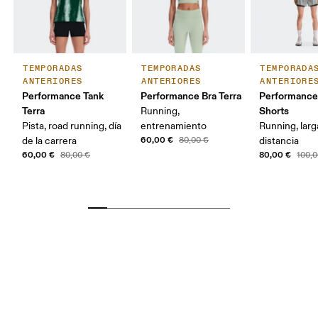
TEMPORADAS
TEMPORADAS
TEMPORADA
ANTERIORES
ANTERIORES
ANTERIORE
Performance Tank
Performance Bra Terra
Performance
Terra
Shorts
Running,
Pista, road running, día
entrenamiento
Running, larg
60,00 €
de la carrera
80,00 €
distancia
60,00 €
80,00 €
80,00 €
100,0