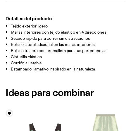
MUSLO
53
55
Detalles del producto
Tejido exterior ligero
Arrastra en sentido horizontal para ver más.
Mallas interiores con tejido elástico en 4 direcciones
Entrepierna (talla S): 7.62 cm
Secado rápido para correr sin distracciones
Bolsillo lateral adicional en las mallas interiores
Bolsillo trasero con cremallera para tus pertenencias
Cómo medirse
Cinturilla elástica
Cordón ajustable
Estampado llamativo inspirado en la naturaleza
Ideas para combinar