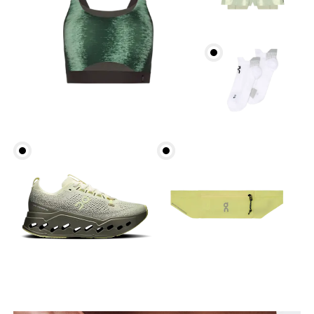
Cintura
Mide el contorno de la parte más estrecha de la
cintura.
Cadera
Mide el contorno de la parte más ancha de las
caderas.
Muslo
Con los pies separados a la anchura de los
hombros, mide el contorno de la parte más