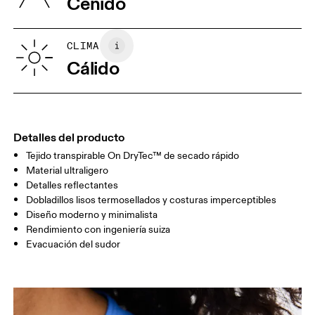
Ceñido
Vietnam
XS
S
GUÍA DE TALLAS - ROPA PARA MUJER
CLIMA
CONTORNO
82
83 — 88
89
Cálido
DE PECHO
CINTURA
67
68 — 73
74
CADERA
90
91 — 96
97 
Detalles del producto
Tejido transpirable On DryTec™ de secado rápido
Arrastra en sentido horizontal para ver más.
Material ultraligero
Detalles reflectantes
Dobladillos lisos termosellados y costuras imperceptibles
Diseño moderno y minimalista
Cómo medirse
Rendimiento con ingeniería suiza
Evacuación del sudor