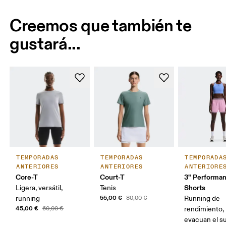
Creemos que también te
gustará...
TEMPORADAS
TEMPORADAS
TEMPORADA
ANTERIORES
ANTERIORES
ANTERIORE
Core-T
Court-T
3" Performan
Shorts
Ligera, versátil,
Tenis
55,00 €
running
80,00 €
Running de
45,00 €
60,00 €
rendimiento, 
evacuan el s