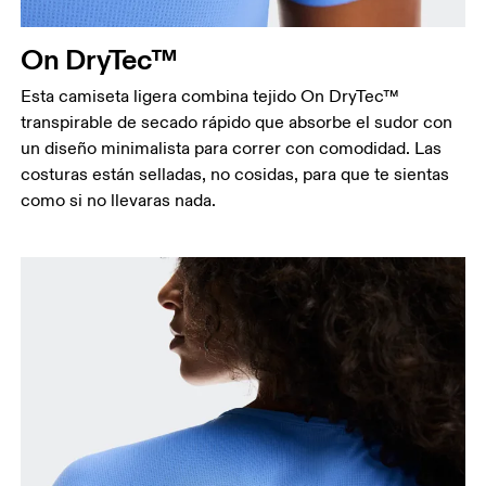
Mide el contorno de la parte más estrecha de la
cintura.
On DryTec™
Cadera
Mide el contorno de la parte más ancha de las
Esta camiseta ligera combina tejido On DryTec™
caderas.
transpirable de secado rápido que absorbe el sudor con
un diseño minimalista para correr con comodidad. Las
costuras están selladas, no cosidas, para que te sientas
como si no llevaras nada.