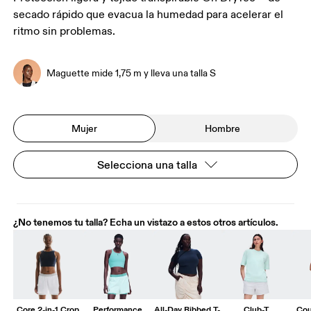
secado rápido que evacua la humedad para acelerar el
ritmo sin problemas.
Maguette mide 1,75 m y lleva una talla S
Mujer
Hombre
Selecciona una talla
¿No tenemos tu talla? Echa un vistazo a estos otros artículos.
Core 2-in-1 Crop
Performance
All-Day Ribbed T-
Club-T
Cou