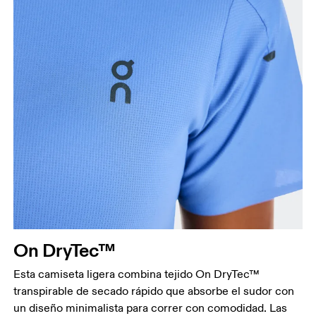
Busto
Mide el contorno de la parte con más volumen del
busto manteniendo la cinta métrica horizontal.
Cintura
Mide el contorno de la parte más estrecha de la
cintura.
On DryTec™
Cadera
Mide el contorno de la parte más ancha de las
Esta camiseta ligera combina tejido On DryTec™
caderas.
transpirable de secado rápido que absorbe el sudor con
un diseño minimalista para correr con comodidad. Las