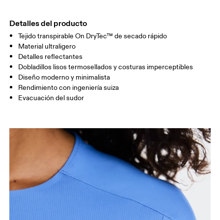
CADERA
90
91 — 96
97 
Detalles del producto
Tejido transpirable On DryTec™ de secado rápido
Arrastra en sentido horizontal para ver más.
Material ultraligero
Detalles reflectantes
Dobladillos lisos termosellados y costuras imperceptibles
Diseño moderno y minimalista
Cómo medirse
Rendimiento con ingeniería suiza
Evacuación del sudor