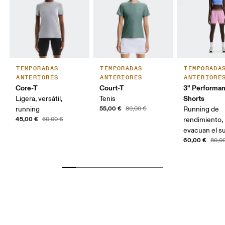
TEMPORADAS
TEMPORADAS
TEMPORADA
ANTERIORES
ANTERIORES
ANTERIORE
Core-T
Court-T
3" Performan
Shorts
Ligera, versátil,
Tenis
55,00 €
running
80,00 €
Running de
45,00 €
60,00 €
rendimiento, 
evacuan el s
60,00 €
80,0