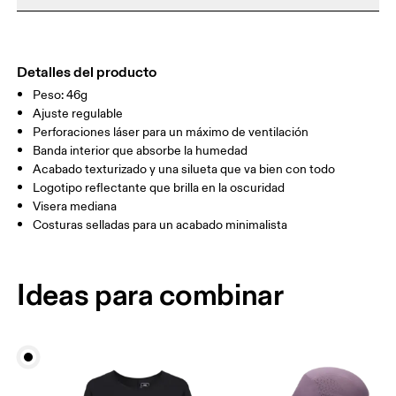
puedes devolver y obtener un reembolso
No planchar
Mis medidas en centímetros
Materiales
No usar secadora
Main Fabric: Polyamide (recycled) 100%. Sweatband: Polyester
Lavar a mano con agua templada
TALLA ÚNICA
100%.
Detalles del producto
País de origen
GUÍA DE TALLAS - GORRAS
Peso: 46g
CONTORNO DE LA CABEZA
55 — 60
Ajuste regulable
China
Perforaciones láser para un máximo de ventilación
Banda interior que absorbe la humedad
Arrastra en sentido horizontal para ver más.
Acabado texturizado y una silueta que va bien con todo
Logotipo reflectante que brilla en la oscuridad
Visera mediana
Cómo medirse
Costuras selladas para un acabado minimalista
Ideas para combinar