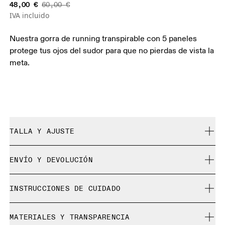
48,00 €
60,00 €
IVA incluido
Nuestra gorra de running transpirable con 5 paneles
protege tus ojos del sudor para que no pierdas de vista la
meta.
TALLA Y AJUSTE
Se ajusta a tu talla.
ENVÍO Y DEVOLUCIÓN
Envío gratuito en pedidos de más de 35 €
Guía de tallas - Gorras
INSTRUCCIONES DE CUIDADO
30 días para la devolución gratuita
No es posible cambiar los productos y colores de
Centímetros
Pulgadas
No usar blanqueador ni lejía
edición limitada o de “Última oportunidad”, pero los
MATERIALES Y TRANSPARENCIA
No limpiar en seco