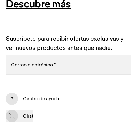
Descubre más
Suscríbete para recibir ofertas exclusivas y
ver nuevos productos antes que nadie.
Correo electrónico
*
Quiero recibir contenidos personalizados a través de
medios digitales basados en mis interacciones con
Centro de ayuda
On.
Seguir leyendo
Chat
Suscríbete
Al continuar, aceptas nuestra política de privacidad. Tus datos personales 