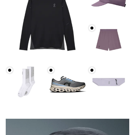
Contorno de la cabeza
Mide con la cinta métrica rodeando tu cabeza a la
altura de la frente, asegurándote de que esté
paralela al suelo.