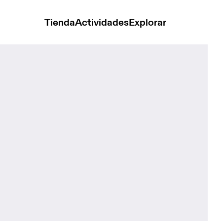
Tienda
Actividades
Explorar
25L Cinder & Black Unisex Bolsas