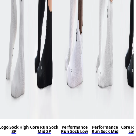
Logo Sock High
Core Run Sock
Performance
Performance
Core R
3P
Mid 2P
Run Sock Low
Run Sock Mid
Low