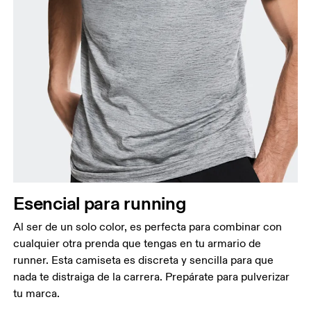
Pecho
Mide el contorno de la parte con más volumen del
pecho manteniendo la cinta métrica horizontal.
Cintura
Mide el contorno de la parte más estrecha de la
Esencial para running
cintura.
Al ser de un solo color, es perfecta para combinar con
Cadera
cualquier otra prenda que tengas en tu armario de
Mide el contorno de la parte más ancha de las
runner. Esta camiseta es discreta y sencilla para que
caderas.
nada te distraiga de la carrera. Prepárate para pulverizar
tu marca.