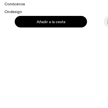
Conócenos
Ondesign
Trabaja con nosotros
Añadir a la cesta
Inversores
Sala de prensa
Afiliaciones
Backstage
Continuar
España
© On 2026
Términos y condiciones
Política de privacidad