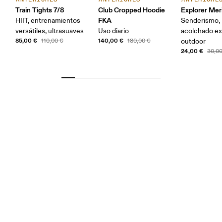
Train Tights 7/8
Club Cropped Hoodie
Explorer Mer
FKA
HIIT, entrenamientos
Senderismo,
versátiles, ultrasuaves
Uso diario
acolchado ex
85,00 €
140,00 €
110,00 €
180,00 €
outdoor
24,00 €
30,0