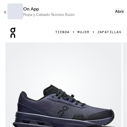
On App
Abrir
Ropa y Calzado Tecnico Suizo
Press Escape to close navigation
TIENDA
MUJER
ZAPATILLAS
Artículo 1 de 6 de la galería de productos On Cloudpulse Pr