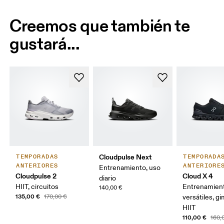
Creemos que también te
gustará...
Cloudpulse Next
TEMPORADAS
TEMPORADA
ANTERIORES
ANTERIORE
Entrenamiento, uso
Cloudpulse 2
Cloud X 4
diario
HIIT, circuitos
Entrenamien
140,00 €
135,00 €
170,00 €
versátiles, g
HIIT
110,00 €
160,