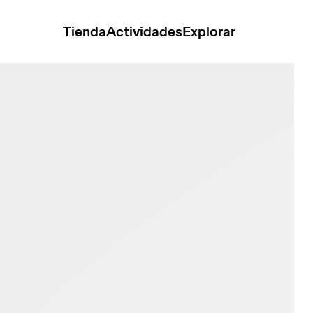
Tienda
Actividades
Explorar
 Mid Waterproof Glacier & Wash Infantil Vida activa Calzado