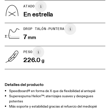
US
5
5.5
ATADO
En estrella
UK
3
3.5
DROP TALÓN-PUNTERA
Arrastra en sentido horizontal para ver más.
7
mm
PESO
226.0
g
Detalles del producto
Speedboard® en forma de X que da flexibilidad al antepié
Superespuma Helion™: aterrizajes suaves y despegues
potentes
Más soporte y estabilidad gracias al refuerzo del mediopié