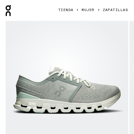
Press Escape to close navigation
TIENDA
MUJER
ZAPATILLAS
Artículo 1 de 6 de la galería de productos On Cloud X 4 Tin