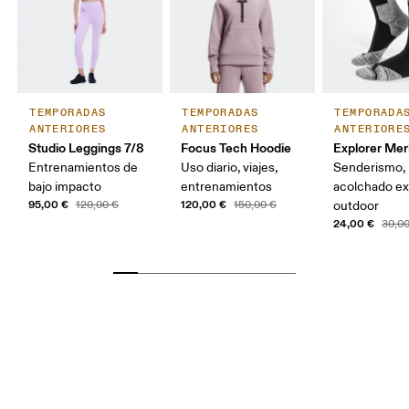
TEMPORADAS
TEMPORADAS
TEMPORADA
ANTERIORES
ANTERIORES
ANTERIORE
Studio Leggings 7/8
Focus Tech Hoodie
Explorer Mer
Entrenamientos de
Uso diario, viajes,
Senderismo,
bajo impacto
entrenamientos
acolchado ex
95,00 €
120,00 €
120,00 €
150,00 €
outdoor
24,00 €
30,0