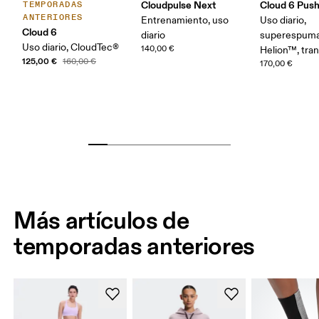
Cloudpulse Next
Cloud 6 Pus
TEMPORADAS
ANTERIORES
Entrenamiento, uso
Uso diario,
Cloud 6
diario
superespum
Uso diario, CloudTec®
140,00 €
Helion™, tran
125,00 €
160,00 €
170,00 €
Más artículos de
temporadas anteriores