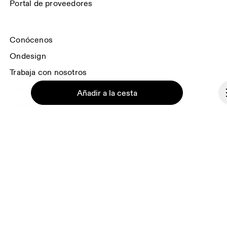
Portal de proveedores
Conócenos
Ondesign
Trabaja con nosotros
Inversores
Añadir a la cesta
Sala de prensa
Afiliaciones
Backstage
Continuar
España
© On 2026