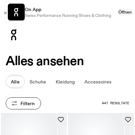
On App
Öffnen
Swiss Performance Running Shoes & Clothing
Press Escape to close navigation
Alles ansehen
Alle
Schuhe
Kleidung
Accessoires
Filtern
447 RESULTATE