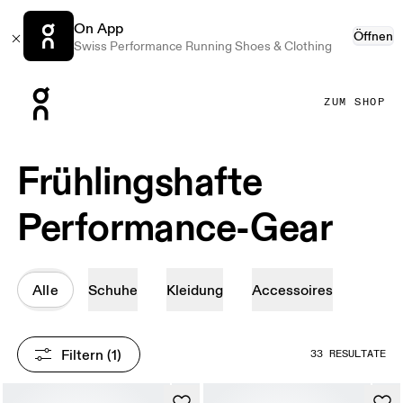
On App
Öffnen
Swiss Performance Running Shoes & Clothing
Press Escape to close navigation
ZUM SHOP
Frühlingshafte
Performance-Gear
Alle
Schuhe
Kleidung
Accessoires
Filtern
 (1)
33 RESULTATE