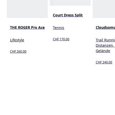
Court Dress Split
THE ROGER Pro Ace
Cloudsom
Tennis
CHF 170.00
Lifestyle
Trail Runn
Distanzen,
Gelände
CHF 260.00
CHF 240.00