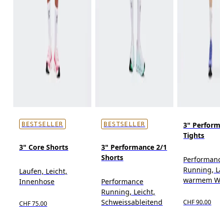
3" Perfor
BESTSELLER
BESTSELLER
Tights
3" Core Shorts
3" Performance 2/1
Shorts
Performan
Running, L
Laufen, Leicht,
warmem W
Innenhose
Performance
Running, Leicht,
Schweissableitend
CHF 90.00
CHF 75.00