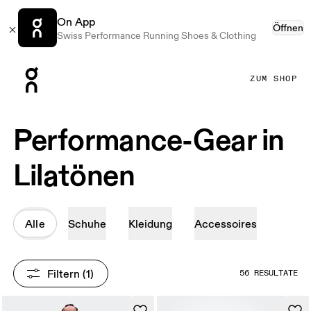
On App
Öffnen
Swiss Performance Running Shoes & Clothing
Press Escape to close navigation
ZUM SHOP
Performance-Gear in
Lilatönen
Alle
Schuhe
Kleidung
Accessoires
Filtern
 (1)
56 RESULTATE