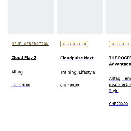
NEUE GENERATION
BESTSELLER
BESTSELL
Cloud Play 2
Cloudpulse Next
THE ROGE
Advantag
Alltag
Training, Lifestyle
Alltag, Ten
inspiriert, 
CHF 120.00
CHF 180.00
Style
CHF 200.00