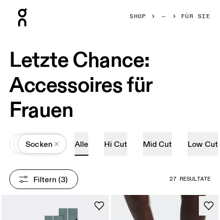
Press Escape to close navigation
SHOP
FÜR SIE
Letzte Chance:
Accessoires für
Frauen
All
Accessoires
Socken
Alle
Hi Cut
Mid Cut
Low Cut
Filtern
 (3)
27 RESULTATE