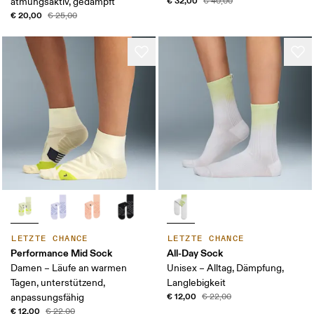
€ 32,00
atmungsaktiv, gedämpft
€ 40,00
€ 20,00
€ 25,00
LETZTE CHANCE
LETZTE CHANCE
Performance Mid Sock
All-Day Sock
Damen – Läufe an warmen
Unisex – Alltag, Dämpfung,
Tagen, unterstützend,
Langlebigkeit
€ 12,00
anpassungsfähig
€ 22,00
€ 12,00
€ 22,00