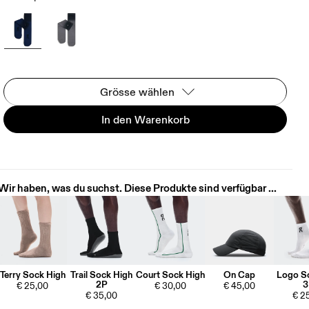
Grösse wählen
In den Warenkorb
Wir haben, was du suchst. Diese Produkte sind verfügbar ...
Terry Sock High
Trail Sock High
Court Sock High
On Cap
Logo S
2P
3
€ 25,00
€ 30,00
€ 45,00
€ 35,00
€ 2