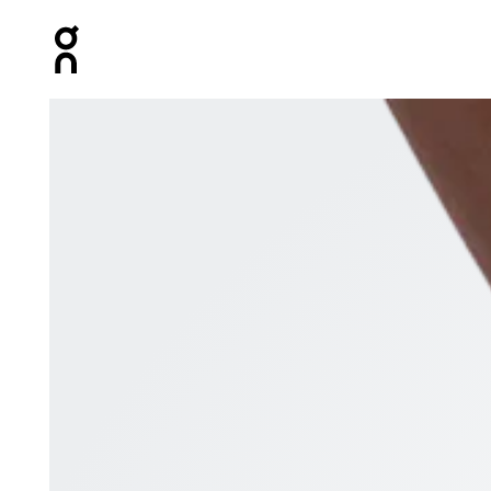
Press Escape to close navigation
Bild 1 von 3 in der Produktgalerie On All-Day Sock De