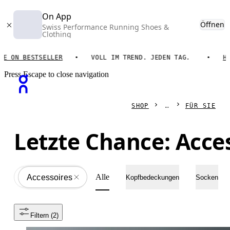
On App
Öffnen
Swiss Performance Running Shoes &
Clothing
N BESTSELLER
VOLL IM TREND. JEDEN TAG.
HOL DI
Press Escape to close navigation
SHOP
FÜR SIE
Letzte Chance: Acce
Alle
Accessoires
All
Kopfbedeckungen
Socken
Filtern
 (2)