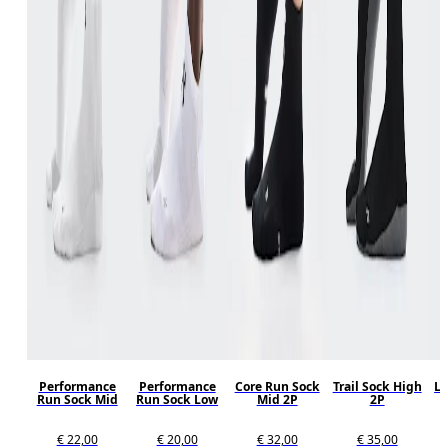
Performance
Performance
Core Run Sock
Trail Sock High
Lo
Run Sock Mid
Run Sock Low
Mid 2P
2P
€ 22,00
€ 20,00
€ 32,00
€ 35,00