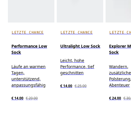
LETZTE CHANCE
LETZTE CHANCE
LETZTE C
Performance Low
Ultralight Low Sock
Explorer M
Sock
Sock
Leicht, hohe
Läufe an warmen
Performance, tief
Wandern,
Tagen,
geschnitten
zusätzlich
unterstützend,
Polsterung
anpassungsfähig
Abenteuer
€ 14,00
€ 25,00
€ 14,00
€ 20,00
€ 24,00
€ 30