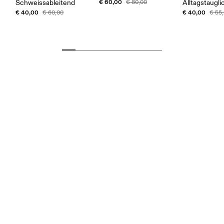
€ 60,00
Schweissableitend
€ 80,00
Alltagstaugli
€ 40,00
€ 40,00
€ 60,00
€ 55