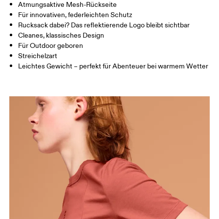
Atmungsaktive Mesh-Rückseite
Horizontal verschieben, um mehr zu sehen
Für innovativen, federleichten Schutz
Rucksack dabei? Das reflektierende Logo bleibt sichtbar
Cleanes, klassisches Design
Für Outdoor geboren
So misst du richtig
Streichelzart
Leichtes Gewicht – perfekt für Abenteuer bei warmem Wetter