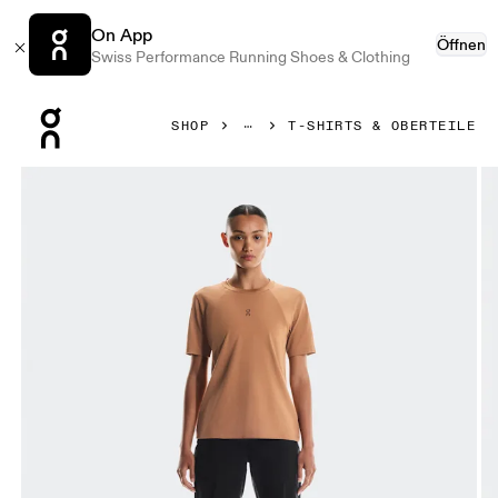
On App
Öffnen
Swiss Performance Running Shoes & Clothing
Press Escape to close navigation
SHOP
T-SHIRTS & OBERTEILE
Bild 1 von 5 in der Produktgalerie On Trek-T Sphynx Damen 