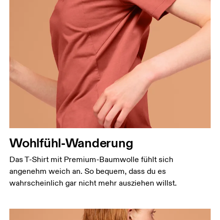
Brustumfang
Miss an der Stelle, an der dein Brustumfang am
grössten ist. Achte darauf, das Massband gerade zu
halten.
Taille
Miss den Umfang deiner natürlichen Taille. Dort,
Wohlfühl-Wanderung
wo dein Oberkörper am schmalsten ist.
Hüfte
Das T-Shirt mit Premium-Baumwolle fühlt sich
Miss um die breiteste Stelle deiner Hüfte herum.
angenehm weich an. So bequem, dass du es
wahrscheinlich gar nicht mehr ausziehen willst.