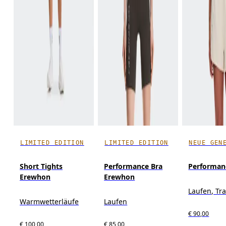
LIMITED EDITION
LIMITED EDITION
NEUE GEN
Short Tights
Performance Bra
Performanc
Erewhon
Erewhon
Laufen, Tr
Warmwetterläufe
Laufen
€ 90,00
€ 100,00
€ 85,00