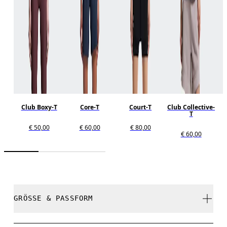
Club Boxy-T
Core-T
Court-T
Club Collective-
T
T
€ 50,00
€ 60,00
€ 80,00
€ 60,00
GRÖSSE & PASSFORM