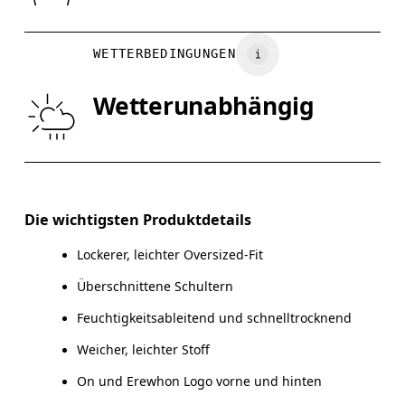
Vietnam
BRUSTUMFANG
82
83 — 88
8
WETTERBEDINGUNGEN
TAILLE
67
68 — 73
7
Wetterunabhängig
HÜFTE
90
91 — 96
97
Horizontal verschieben, um mehr zu sehen
Die wichtigsten Produktdetails
Lockerer, leichter Oversized-Fit
So misst du richtig
Überschnittene Schultern
Feuchtigkeitsableitend und schnelltrocknend
Weicher, leichter Stoff
On und Erewhon Logo vorne und hinten