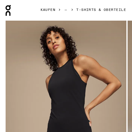
Press Escape to close navigation
KAUFEN
T-SHIRTS & OBERTEILE
Bild 1 von 4 in der Produktgalerie On Movement Tank Black