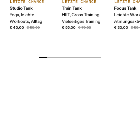
LETZTE CHANCE
LETZTE CHANCE
LETZTE CH
Studio Tank
Train Tank
Focus Tank
Yoga, leichte
HIIT, Cross-Training,
Leichte Work
Workouts, Alltag
Vielseitiges Training
Atmungsaktiv
€ 40,00
€ 55,00
€ 30,00
€ 55,00
€ 70,00
€ 55