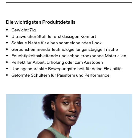
BRUSTUMFAN
82.5 — 85.5
87.5 — 90.5
92.5
G
TAILLE
64.5 — 67.5
69.5 — 72.5
74.5
Die wichtigsten Produktdetails
Gewicht: 71g
HÜFTE
91.5 — 94.5
96.5 — 99.5
101.5
Ultraweicher Stoff für erstklassigen Komfort
Schlaue Nähte für einen schmeichelnden Look
Geruchshemmende Technologie für ganztägige Frische
Horizontal verschieben, um mehr zu sehen
Feuchtigkeitsableitende und schnelltrocknende Materialien
Perfekt für Arbeit, Erholung oder zum Austoben
Uneingeschränkte Bewegungsfreiheit für deine Flexibilität
Geformte Schultern für Passform und Performance
So misst du richtig