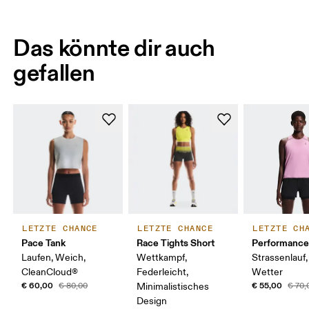
Das könnte dir auch
gefallen
LETZTE CHANCE
LETZTE CHANCE
LETZTE CH
Pace Tank
Race Tights Short
Performance
Laufen, Weich,
Wettkampf,
Strassenlauf
CleanCloud®
Federleicht,
Wetter
€ 60,00
€ 55,00
€ 80,00
Minimalistisches
€ 70,
Design