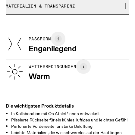
Maschinenwäsche kalt und schonend
Chance-Artikel können nicht umgetauscht werden. Sie
MATERIALIEN & TRANSPARENZ
Auf niedriger Stufe bügeln
Grössenratgeber - Frauenkleidung
können nur gegen Rückerstattung retourniert werden
Nicht bleichen
Materialien
Nicht chemisch reinigen
Zentimeter
Inches
Main Fabric: Polyester (recycled) 83%, Elastane 17%.
Auf Links bügeln
Herkunftsland
Kann im Trockner auf niedriger Stufe getrocknet werden
PASSFORM
Deine Körpermasse in Zentimeter
Mit ähnlichen Farben waschen
Portugal
Enganliegend
XS
S
GRÖSSENRATGEBER - FRAUENKLEIDUNG
WETTERBEDINGUNGEN
BRUSTUMFAN
82
83 — 88
89
Warm
G
TAILLE
67
68 — 73
74
HÜFTE
90
91 — 96
97 
Die wichtigsten Produktdetails
In Kollaboration mit On Athlet*innen entwickelt
Horizontal verschieben, um mehr zu sehen
Plissierte Rückseite für ein kühles, luftiges und leichtes Gefühl
Perforierte Vorderseite für starke Belüftung
Leichte Materialien, die wie schwerelos auf der Haut liegen