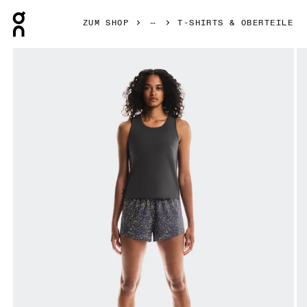
Press Escape to close navigation
ZUM SHOP
T-SHIRTS & OBERTEILE
Bild 1 von 6 in der Produktgalerie On Race Singlet Iron Dam