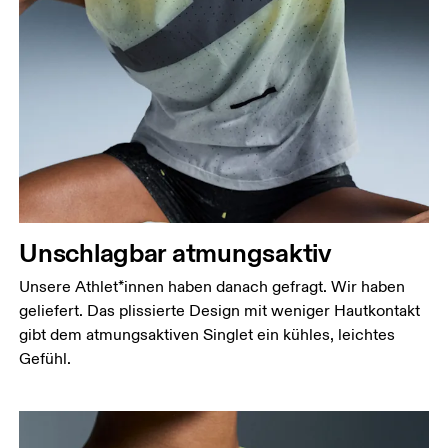
Brustumfang
Miss an der Stelle, an der dein Brustumfang am
grössten ist. Achte darauf, das Massband gerade zu
halten.
Taille
Miss den Umfang deiner natürlichen Taille. Dort,
wo dein Oberkörper am schmalsten ist.
Hüfte
Unschlagbar atmungsaktiv
Miss um die breiteste Stelle deiner Hüfte herum.
Unsere Athlet*innen haben danach gefragt. Wir haben
geliefert. Das plissierte Design mit weniger Hautkontakt
gibt dem atmungsaktiven Singlet ein kühles, leichtes
Gefühl.