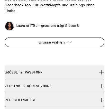
Racerback-Top. Für Wettkämpfe und Trainings ohne
Limits.
Laura ist 175 cm gross und trägt Grösse S
Grösse wählen
GRÖSSE & PASSFORM
Enganliegend. Fällt normal aus.
VERSAND & RÜCKSENDUNG
Kostenlose Lieferung für Bestellungen über 35 €
Laura ist 175 cm gross und trägt Grösse S
PFLEGEHINWEISE
Kostenlose 30-Tage-Rückgabe
Limited-Edition-Artikel, Sonderfarben oder Letzte-