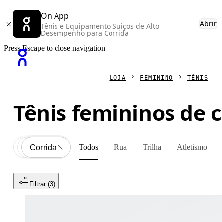
On App
Abrir
Tênis e Equipamento Suiços de Alto
Desempenho para Corrida
Press Escape to close navigation
LOJA
FEMININO
TÊNIS
Tênis femininos de c
Todos
Rua
Trilha
Atletismo
Tênis
All
Corrida
Filtrar
 (3)