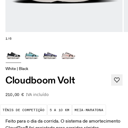
1/6
White | Black
Cloudboom Volt
IVA incluído
210,00 €
São tênis projetados com precisão para
São provas que exigem ritmo
Um teste d
TÊNIS DE COMPETIÇÃO
5 A 10 KM
MEIA-MARATONA
Feito para o dia da corrida. O sistema de amortecimento
CloudTec® foi projetado para corridas rápidas,