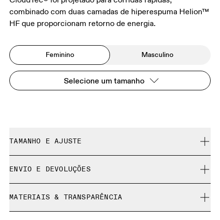
combinado com duas camadas de hiperespuma Helion™
HF que proporcionam retorno de energia.
Feminino
Masculino
Selecione um tamanho
TAMANHO E AJUSTE
Regular. Fiel ao tamanho.
ENVIO E DEVOLUÇÕES
Frete grátis em todos os pedidos acima de 35 €
Guia de tamanhos | Tênis femininos
MATERIAIS & TRANSPARÊNCIA
Devolução gratuita por 30 dias
Produtos e cores de edição limitada e peças da coleção
Materiais
GUIA DE TAMANHOS | TÊNIS FEMININOS