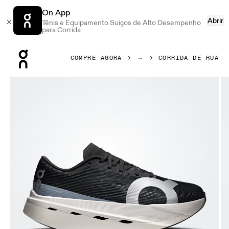
On App
Abrir
Tênis e Equipamento Suiços de Alto Desempenho
para Corrida
Press Escape to close navigation
COMPRE AGORA
CORRIDA DE RUA
Galeria de produtos: item 1 de 6 On Cloudboom Volt White &