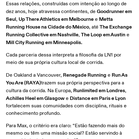
Essas relações, construídas com intenção ao longo de 
Goodrunner em 
dez anos, hoje atravessa continentes, de 
Seul
Up There Athletics em Melbourne
Metta 
, 
 e 
Running House na Cidade do México
The Exchange 
, até 
Running Collective em Nashville
The Loop em Austin
, 
 e 
Mill City Running em Minneapolis.
Cada parceria dessa interpreta a filosofia da LN1 por 
meio de sua própria cultura local de corrida.
Renegade Running
Run As 
De Oakland a Vancouver, 
 e 
You Are (RAYA)
trazem sua própria perspectiva para a 
Runlimited em Londres
cultura da corrida. Na Europa, 
, 
Achilles Heel em Glasgow
Distance em Paris e Lyon
 e 
fortalecem suas comunidades com disciplina, rituais e 
conhecimento profundo.
Para Max, o critério era claro: “Estão fazendo mais do 
mesmo ou têm uma missão social? Estão servindo à 