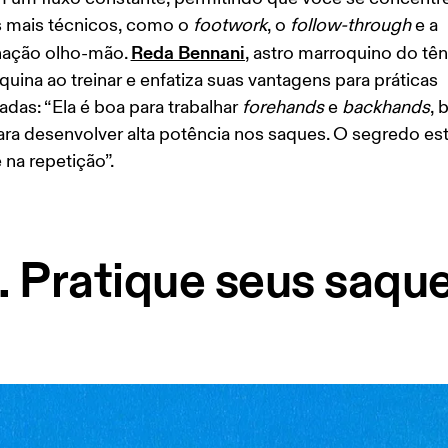
 mais técnicos, como o 
footwork
, o 
follow-through
 e a 
Reda Bennani
ação olho-mão. 
, astro marroquino do têni
uina ao treinar e enfatiza suas vantagens para práticas 
adas: “Ela é boa para trabalhar 
forehands
 e 
backhands
, 
a desenvolver alta potência nos saques. O segredo est
 na repetição”. 
. Pratique seus saqu