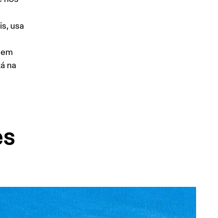
s, usa 
bem 
á na 
es