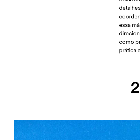
detalhes
coorden
essa máq
direcion
como par
prática e
2