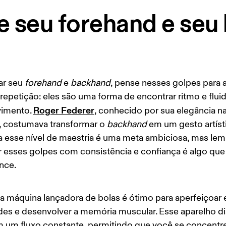
ue seu forehand e se
ar seu 
forehand
 e 
backhand
, pense nesses golpes para 
repetição: eles são uma forma de encontrar ritmo e flui
Roger Federer
imento. 
, conhecido por sua elegância na
, costumava transformar o 
backhand
 em um gesto artísti
 esse nível de maestria é uma meta ambiciosa, mas lem
r esses golpes com consistência e confiança é algo que 
nce. 
 máquina lançadora de bolas é ótimo para aperfeiçoar 
des e desenvolver a memória muscular. Esse aparelho di
m um fluxo constante, permitindo que você se concentre