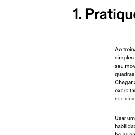
1. Pratiq
Ao trein
simples 
seu mov
quadras
Chegar a
exercita
seu alca
Usar uma
habilida
bolas e