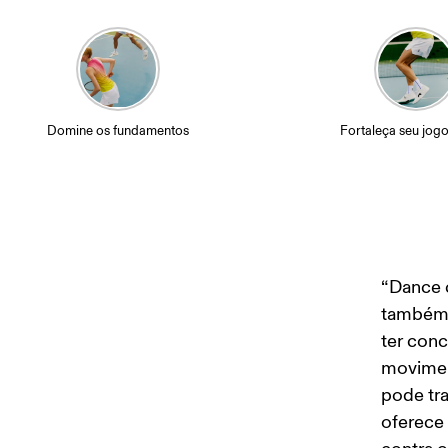
Domine os fundamentos
Fortaleça seu jog
“Dance 
também s
ter conc
moviment
pode tra
oferece 