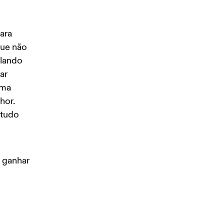
ara 
que não 
ulando 
ar 
uma 
hor. 
 tudo 
 ganhar 