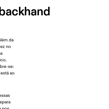
u backhand
além da 
dez no 
s 
co. 
bre-se: 
está ao 
essas 
spara 
 nos 