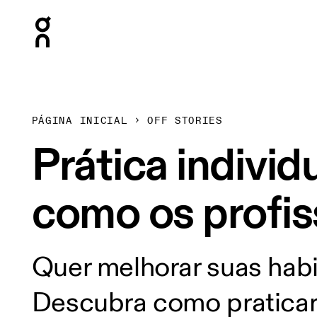
Press Escape to close navigation
PÁGINA INICIAL
OFF STORIES
Prática individu
como os profis
Quer melhorar suas habi
Descubra como praticar 