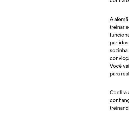
contra o
A alemã
treinar 
funciona
partidas
sozinha 
convicçã
Você vai
para rea
Confira 
confianç
treinando