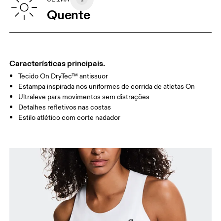
BUSTO
82
83 — 88
89
Quente
CINTURA
67
68 — 73
74
QUADRIL/AN
90
91 — 96
97 
CA
Características principais.
Tecido On DryTec™ antissuor
Arraste na horizontal para ver mais
Estampa inspirada nos uniformes de corrida de atletas On
Ultraleve para movimentos sem distrações
Detalhes refletivos nas costas
Estilo atlético com corte nadador
Como medir