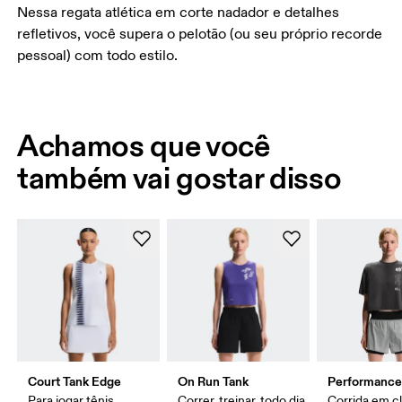
Nessa regata atlética em corte nadador e detalhes
refletivos, você supera o pelotão (ou seu próprio recorde
pessoal) com todo estilo.
Achamos que você
também vai gostar disso
Court Tank Edge
On Run Tank
Performance
Para jogar tênis
Correr, treinar, todo dia
Corrida em c