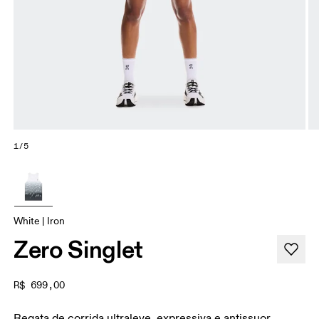
1/5
White | Iron
Zero Singlet
R$ 699,00
Regata de corrida ultraleve, expressiva e antissuor,