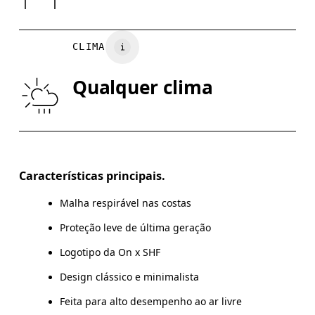
Vietnã
BUSTO
82
83 — 88
8
CLIMA
CINTURA
67
68 — 73
7
Qualquer clima
QUADRIL/ANCA
90
91 — 96
9
Arraste na horizontal para ver mais
Características principais.
Malha respirável nas costas
Como medir
Proteção leve de última geração
Logotipo da On x SHF
Design clássico e minimalista
Feita para alto desempenho ao ar livre