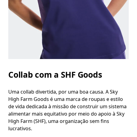
Meça a parte mais larga ao longo dos pontos do b
Cintura
Meça ao redor da parte mais estreita da cintura.
Quadril
Meça ao redor da parte mais larga do quadril.
Collab com a SHF Goods
Uma collab divertida, por uma boa causa. A Sky
High Farm Goods é uma marca de roupas e estilo
de vida dedicada à missão de construir um sistema
alimentar mais equitativo por meio do apoio à Sky
High Farm (SHF), uma organização sem fins
lucrativos.