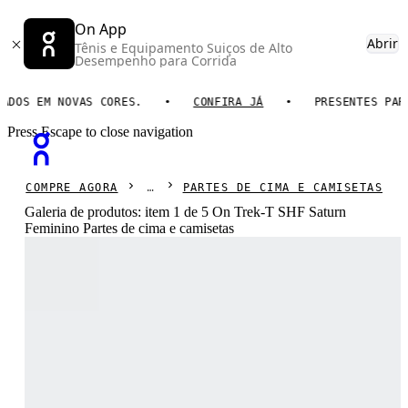
On App
Abrir
Tênis e Equipamento Suiços de Alto
Desempenho para Corrida
S EM NOVAS CORES.
CONFIRA JÁ
PRESENTES PARA EL
Press Escape to close navigation
COMPRE AGORA
PARTES DE CIMA E CAMISETAS
Galeria de produtos: item 1 de 5 On Trek-T SHF Saturn
Feminino Partes de cima e camisetas