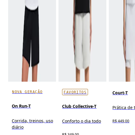
NOVA GERAÇÃO
Court-T
FAVORITOS
On Run-T
Club Collective-T
Prática de 
Corrida, treinos, uso
Conforto o dia todo
R$ 449,00
diário
R$ 349,00