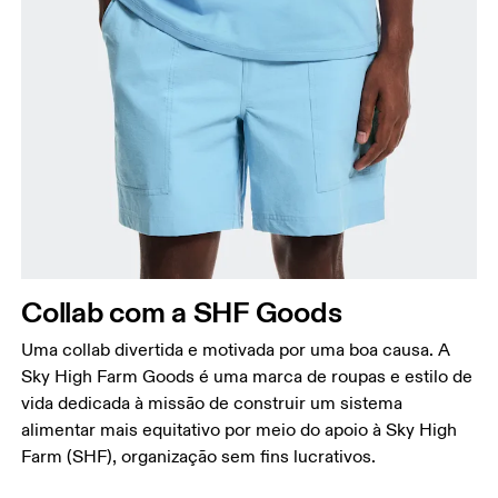
Cintura
Meça ao redor da parte mais estreita da cintura.
Quadril
Meça ao redor da parte mais larga do quadril.
Coxa
Collab com a SHF Goods
Fique em pé, com os pés abertos na largura dos
ombros. Meça ao redor da parte mais larga da
Uma collab divertida e motivada por uma boa causa. A
coxa.
Sky High Farm Goods é uma marca de roupas e estilo de
vida dedicada à missão de construir um sistema
Entreperna
alimentar mais equitativo por meio do apoio à Sky High
Fique em pé, com os pés ligeiramente afastados e
Farm (SHF), organização sem fins lucrativos.
as pernas retas. Meça da virilha até o tornozelo.