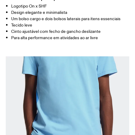
Logotipo On x SHF
Arraste na horizontal para ver mais
Design elegante e minimalista
Um bolso cargo e dois bolsos laterais para itens essenciais
Tecido leve
Cinto ajustável com fecho de gancho deslizante
Como medir
Para alta performance em atividades ao ar livre