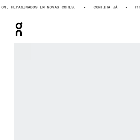
, REPAGINADOS EM NOVAS CORES.
CONFIRA JÁ
PRES
Press Escape to close navigation
Galeria de produtos: item 1 de 8 On Trek Pants Desert M