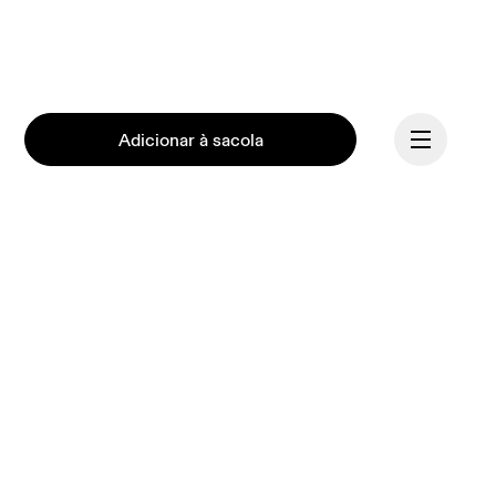
Adicionar à sacola
Continuar
Na On, temos a missão de 
motivar o espírito humano 
por meio do movimento. 