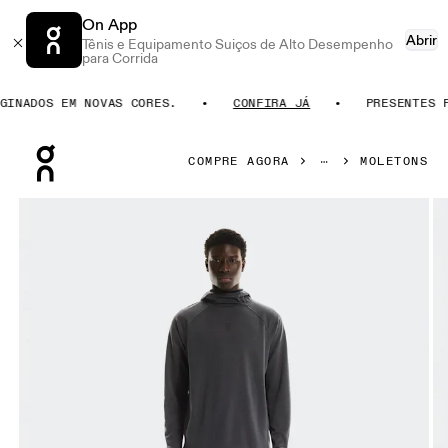
On App
Abrir
Tênis e Equipamento Suiços de Alto Desempenho
para Corrida
NADOS EM NOVAS CORES.
CONFIRA JÁ
PRESENTES PAR
Press Escape to close navigation
COMPRE AGORA
MOLETONS
Galeria de produtos: item 1 de 6 On Trek Hoodie Graphite 