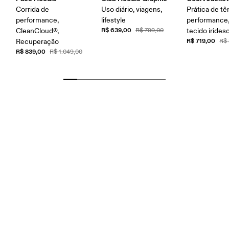
Corrida de
Uso diário, viagens,
Prática de tên
performance,
lifestyle
performance,
R$ 639,00
CleanCloud®,
R$ 799,00
tecido irides
R$ 719,00
Recuperação
R$
R$ 839,00
R$ 1.049,00