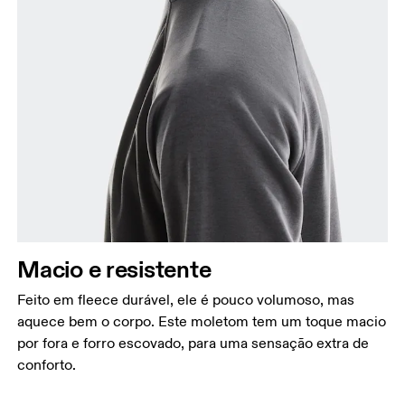
Peito
Meça a parte mais larga ao longo dos pontos do
peito, mantendo a fita métrica na horizontal.
Cintura
Meça ao redor da parte mais estreita da cintura.
Quadril
Meça ao redor da parte mais larga do quadril.
Macio e resistente
Feito em fleece durável, ele é pouco volumoso, mas
aquece bem o corpo. Este moletom tem um toque macio
por fora e forro escovado, para uma sensação extra de
conforto.