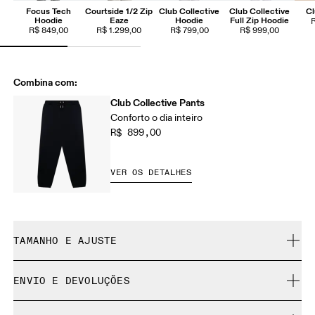
Focus Tech
Courtside 1/2 Zip
Club Collective
Club Collective
Cl
Hoodie
Eaze
Hoodie
Full Zip Hoodie
R$ 849,00
R$ 1.299,00
R$ 799,00
R$ 999,00
Combina com:
Club Collective Pants
Conforto o dia inteiro
R$ 899,00
VER OS DETALHES
TAMANHO E AJUSTE
Regular. Fiel ao tamanho.
ENVIO E DEVOLUÇÕES
Entrega gratuita