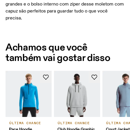
grandes e o bolso interno com zíper desse moletom com
capuz são perfeitos para guardar tudo o que você
precisa.
Achamos que você
também vai gostar disso
ÚLTIMA CHANCE
ÚLTIMA CHANCE
ÚLTIMA CH
Pace Hoodie
Club Hoodie Graphic
Court Jacket