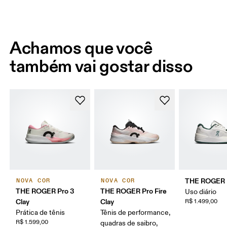
Achamos que você
também vai gostar disso
THE ROGER 
NOVA COR
NOVA COR
THE ROGER Pro 3
THE ROGER Pro Fire
Uso diário
Clay
Clay
R$ 1.499,00
Prática de tênis
Tênis de performance,
R$ 1.599,00
quadras de saibro,