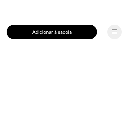
Adicionar à sacola
Na On, temos a missão de 
Continuar
motivar o espírito humano 
por meio do movimento. 
Inspirado por atletas. 
Impulsionado pela 