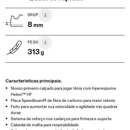
US
5
5.5
DROP
8
mm
UK
3
3.5
PESO
Arraste na horizontal para ver mais
313
g
Características principais.
Nosso primeiro calçado para jogar tênis com hiperespuma
Helion™ HF
Placa Speedboard® de fibra de carbono para maior rebote
Feito para aumentar sua velocidade e agilidade nas quadras
duras
Sistema de reforço nos cadarços para firmeza e suporte
Cabedal de malha para respirabilidade