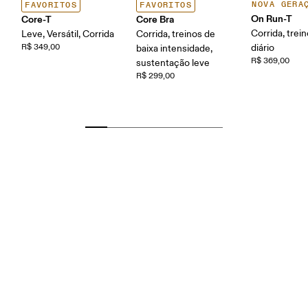
NOVA GERA
FAVORITOS
FAVORITOS
On Run-T
Core-T
Core Bra
Corrida, trei
Leve, Versátil, Corrida
Corrida, treinos de
R$ 349,00
diário
baixa intensidade,
R$ 369,00
sustentação leve
R$ 299,00